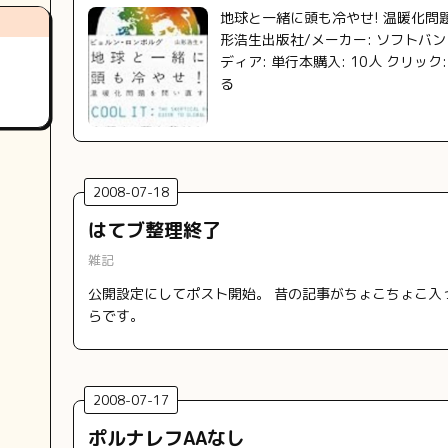
地球と一緒に頭も冷やせ! 温暖化問
形浩生出版社/メーカー: ソフトバンク
ディア: 単行本購入: 10人 クリック
る
2008
-
07
-
18
はてブ整理終了
雑記
公開設定にしてポスト開始。 昔の記事がちょこちょこ入
らです。
2008
-
07
-
17
ポルナレフAAなし