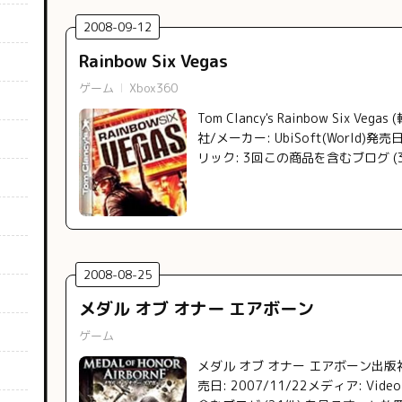
2008
-
09
-
12
Rainbow Six Vegas
ゲーム
Xbox360
Tom Clancy's Rainbow Six V
社/メーカー: UbiSoft(World)発売日
リック: 3回この商品を含むブログ (
2008
-
08
-
25
メダル オブ オナー エアボーン
ゲーム
メダル オブ オナー エアボーン出版
売日: 2007/11/22メディア: Vid