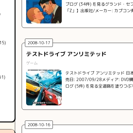
ブログ (34件) を見るグランド・セ
「Z」】出版社/メーカー: カプコン発売
)
5)
2008
-
10
-
17
テストドライブ アンリミテッド
ゲーム
テストドライブ アンリミテッド 日
1)
売日: 2007/09/28メディア: D
ログ (5件) を見る全道路を塗りつ
2008
-
10
-
16