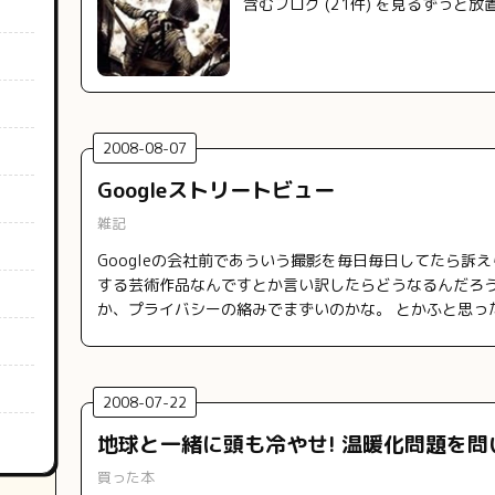
含むブログ (21件) を見るずっと
2008
-
08
-
07
Googleストリートビュー
雑記
Googleの会社前であういう撮影を毎日毎日してたら訴
する芸術作品なんですとか言い訳したらどうなるんだろう
か、プライバシーの絡みでまずいのかな。 とかふと思っ
2008
-
07
-
22
地球と一緒に頭も冷やせ! 温暖化問題を問
買った本