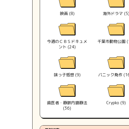
映画 (8)
海外ドラマ (5
今週のＣＢＳドキュメ
千葉市動物公園 (1
ント (24)
味っ子感想 (9)
パニック発作 (16
歯医者・静脈内鎮静法
Crypko (9)
(36)