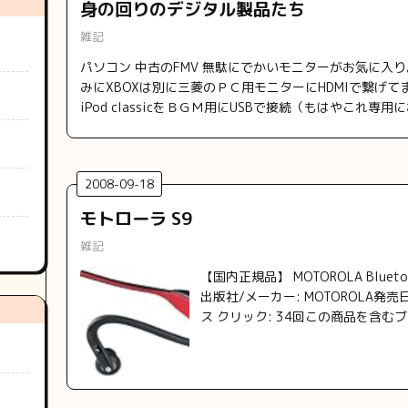
身の回りのデジタル製品たち
雑記
パソコン 中古のFMV 無駄にでかいモニターがお気に入り。
みにXBOXは別に三菱のＰＣ用モニターにHDMIで繋げてま
iPod classicをＢＧＭ用にUSBで接続（もはやこれ専
2008
-
09
-
18
モトローラ S9
雑記
【国内正規品】 MOTOROLA Blue
出版社/メーカー: MOTOROLA発売日
ス クリック: 34回この商品を含むブ