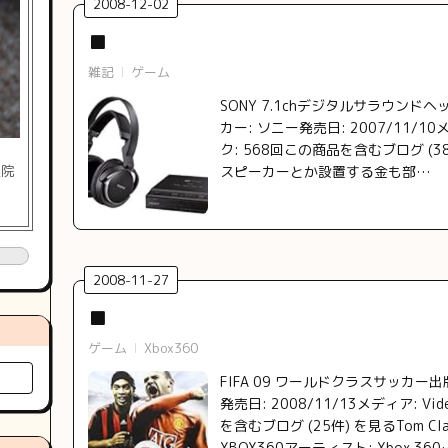
2008
-
12
-
02
■
雑記
ゲーム
SONY 7.1chデジタルサラウンドヘ
カー: ソニー発売日: 2007/11/1
ク: 568回この商品を含むブログ (
通院
スピーカーとか設置する金も部…
2008
-
11
-
27
■
ゲーム
Xbox360
FIFA 09 ワールドクラスサッカー
発売日: 2008/11/13メディア: Vi
を含むブログ (25件) を見るTom Clancy'
XBOX360アーティスト: Xbox 360