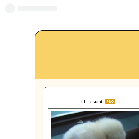
id:tuisumi
はて
なブ
ログ
Pro