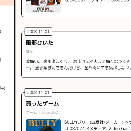
)
2008
-
11
-
01
風邪ひいた
雑記
)
喉痛い。 鼻水出まくり。 おまけに筋肉まで痛くなって
ー。 風邪薬飲んでるんだけど、全然聞いてる気がしない
4)
2008
-
11
-
01
買ったゲーム
ゲーム
Xbox360
BULLY(ブリー)出版社/メーカー:
2008/07/24メディア: Video 